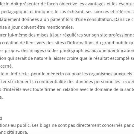
ecin doit présenter de façon objective les avantages et les éventue
 et pédagogique, et indiquer, le cas échéant, ses sources et référe
lablement données à un patient lors d’une consultation. Dans ce ca
mise à jour doivent être mentionnées.
rer lui-même des mises à jour régulières sur son site professio
la création de liens vers des sites d’informations du grand public 
on des propos, des images ou des photographies, aucune identificatio
n qui serait de nature à laisser croire que le résultat escompté s
ncerné.
recte ni indirecte, pour le médecin ou pour les organismes auxquels 
ter strictement la confidentialité des données personnelles recueil
s d’intérêts avec toute firme en relation avec le domaine de la santé
e.
10
ations au public. Les blogs ne sont pas directement concernés par cet
nc cité supra.