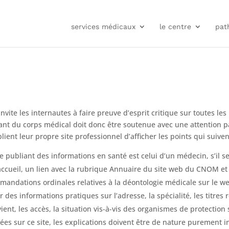
services médicaux
le centre
pat
nvite les internautes à faire preuve d’esprit critique sur toutes le
 du corps médical doit donc être soutenue avec une attention part
t leur propre site professionnel d’afficher les points qui suiven
ite publiant des informations en santé est celui d’un médecin, s’il 
accueil, un lien avec la rubrique Annuaire du site web du CNOM et u
mandations ordinales relatives à la déontologie médicale sur le w
 des informations pratiques sur l’adresse, la spécialité, les titres
ent, les accès, la situation vis-à-vis des organismes de protection 
s sur ce site, les explications doivent être de nature purement in